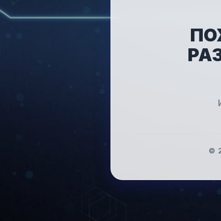
ПО
РА
W
©