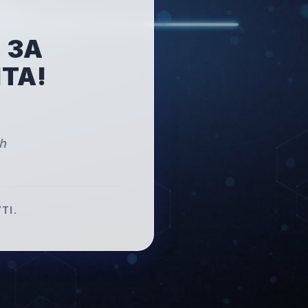
 ЗА
ТА!
ch
TI.