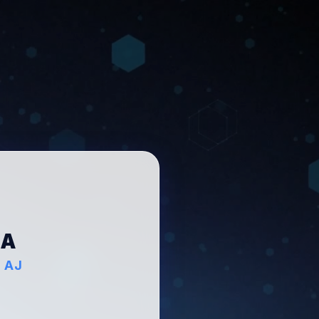
NA
" AJ