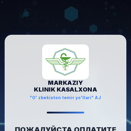
MARKAZIY
KLINIK KASALXONA
"O' zbekiston temir yo'llari" AJ
ПОЖАЛУЙСТА ОПЛАТИТЕ