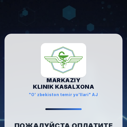
MARKAZIY
KLINIK KASALXONA
"O' zbekiston temir yo'llari" AJ
ПОЖАЛУЙСТА ОПЛАТИТЕ